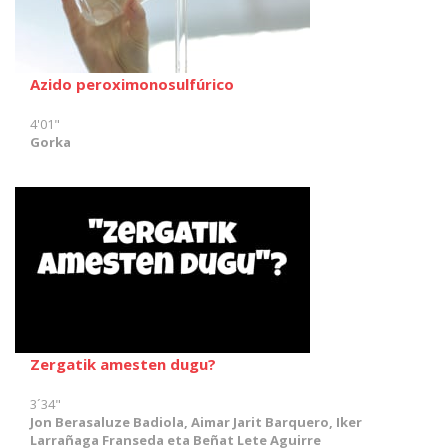
Azido peroximonosulfúrico
4'01"
Gorka
Zergatik amesten dugu?
3´34"
Jon Berasaluze Badiola, Aimar Jarit Barquero, Iker
Larrañaga Franseda eta Beñat Lete Aguirre