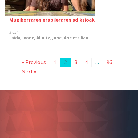
Mugikorraren erabileraren adikzioak
3'03"
Laida, Ixone, Alluitz, June, Ane eta Raul
« Previous
1
2
3
4
…
96
Next »