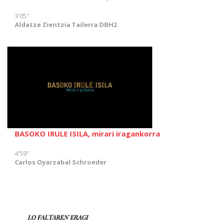
3'05"
Aldatze Zientzia Tailerra DBH2
BASOKO IRULE ISILA, mirari iragankorra
4'59"
Carlos Oyarzabal Schroeder