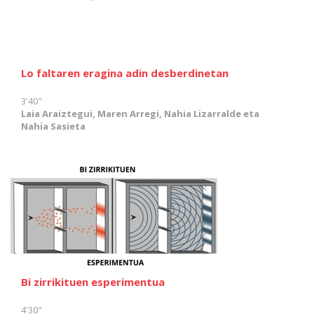
Lo faltaren eragina adin desberdinetan
3'40"
Laia Araiztegui, Maren Arregi, Nahia Lizarralde eta
Nahia Sasieta
Bi zirrikituen esperimentua
4'30"