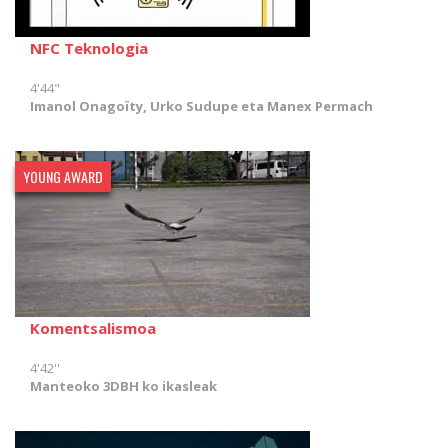
NFC Teknologia
4'44"
Imanol Onagoïty, Urko Sudupe eta Manex Permach
YOUNG AWARD
Komentsalismoa
4'42''
Manteoko 3DBH ko ikasleak