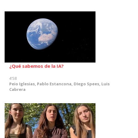
¿Qué sabemos de la IA?
4'58
Peio Iglesias, Pablo Estancona, DIego Spees, Luis
Cabrera