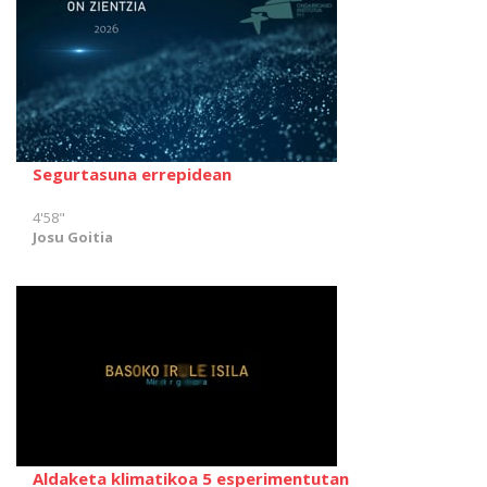
Segurtasuna errepidean
4'58"
Josu Goitia
Aldaketa klimatikoa 5 esperimentutan