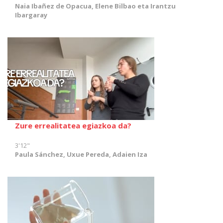
Naia Ibañez de Opacua, Elene Bilbao eta Irantzu
Ibargaray
Zure errealitatea egiazkoa da?
3'12"
Paula Sánchez, Uxue Pereda, Adaien Iza