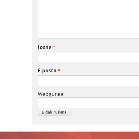
Izena
*
E-posta
*
Webgunea