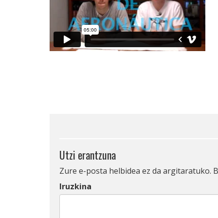
Utzi erantzuna
Zure e-posta helbidea ez da argitaratuko.
B
Iruzkina