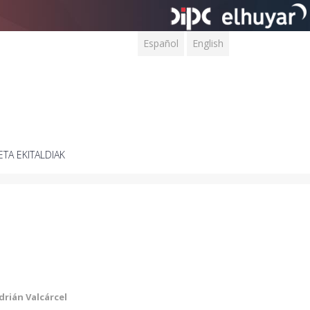
Español
English
ETA EKITALDIAK
rián Valcárcel