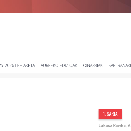
Zientziari buruzko bideo laburren lehiaketa
25-2026 LEHIAKETA
AURREKO EDIZIOAK
OINARRIAK
SARI BANAK
1. SARIA
Lukasz Kawka, Ad