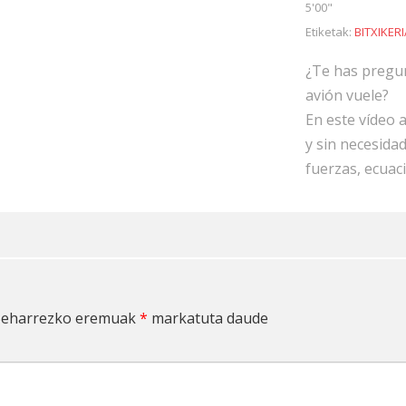
5'00"
Etiketak:
BITXIKER
¿Te has pregu
avión vuele?
En este vídeo
y sin necesidad
fuerzas, ecuac
eharrezko eremuak
*
markatuta daude