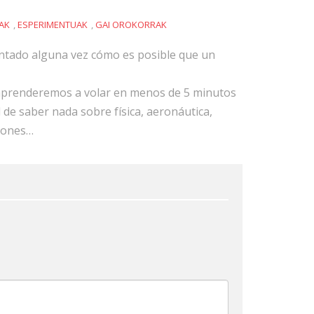
IAK
,
ESPERIMENTUAK
,
GAI OROKORRAK
ntado alguna vez cómo es posible que un
 aprenderemos a volar en menos de 5 minutos
 de saber nada sobre física, aeronáutica,
iones…