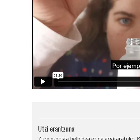
Utzi erantzuna
Zure e-posta helbidea ez da argitaratuko.
B