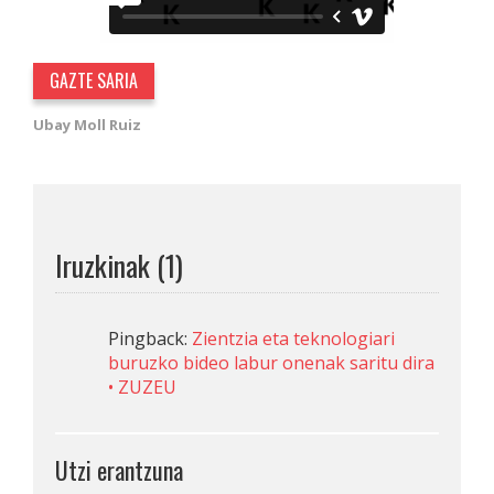
GAZTE SARIA
Ubay Moll Ruiz
Iruzkinak (1)
Pingback:
Zientzia eta teknologiari
buruzko bideo labur onenak saritu dira
• ZUZEU
Utzi erantzuna