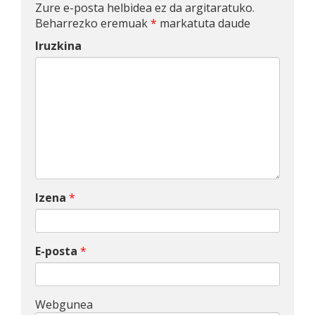
Zure e-posta helbidea ez da argitaratuko.
Beharrezko eremuak
*
markatuta daude
Iruzkina
Izena
*
E-posta
*
Webgunea