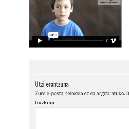
Utzi erantzuna
Zure e-posta helbidea ez da argitaratuko.
B
Iruzkina