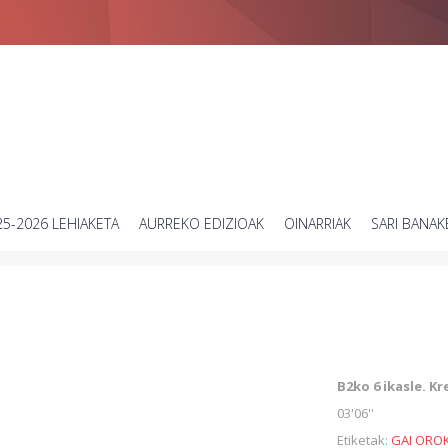
Zientziari buruzko bideo laburren lehiaketa
25-2026 LEHIAKETA
AURREKO EDIZIOAK
OINARRIAK
SARI BANAK
B2ko 6 ikasle. K
03'06''
Etiketak:
GAI ORO