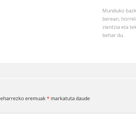
Munduko bazka
berean, horrel
zientzia eta t
behar du.
eharrezko eremuak
*
markatuta daude