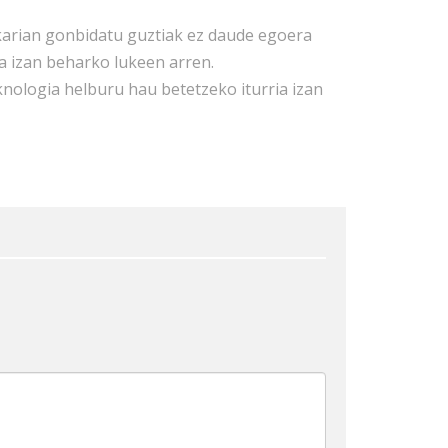
rian gonbidatu guztiak ez daude egoera
a izan beharko lukeen arren.
eknologia helburu hau betetzeko iturria izan