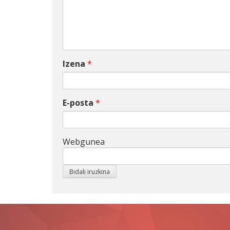
Izena
*
E-posta
*
Webgunea