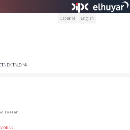
Español
English
ETA EKITALDIAK
reditoetan.
KORRAK