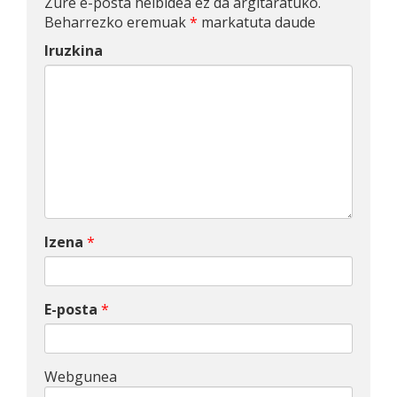
Zure e-posta helbidea ez da argitaratuko.
Beharrezko eremuak
*
markatuta daude
Iruzkina
Izena
*
E-posta
*
Webgunea