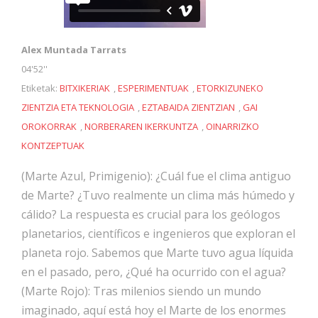
Alex Muntada Tarrats
04'52''
Etiketak:
BITXIKERIAK
,
ESPERIMENTUAK
,
ETORKIZUNEKO
ZIENTZIA ETA TEKNOLOGIA
,
EZTABAIDA ZIENTZIAN
,
GAI
OROKORRAK
,
NORBERAREN IKERKUNTZA
,
OINARRIZKO
KONTZEPTUAK
(Marte Azul, Primigenio): ¿Cuál fue el clima antiguo
de Marte? ¿Tuvo realmente un clima más húmedo y
cálido? La respuesta es crucial para los geólogos
planetarios, científicos e ingenieros que exploran el
planeta rojo. Sabemos que Marte tuvo agua líquida
en el pasado, pero, ¿Qué ha ocurrido con el agua?
(Marte Rojo): Tras milenios siendo un mundo
imaginado, aquí está hoy el Marte de los enormes