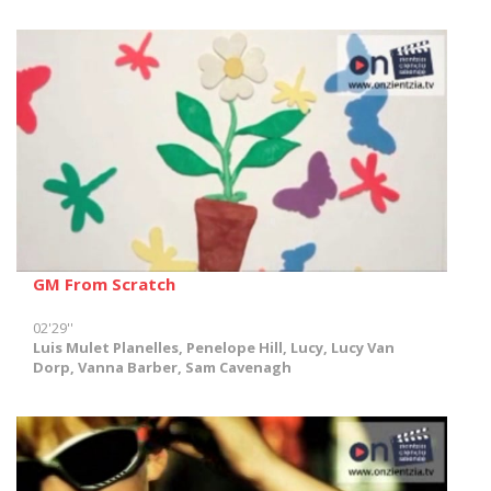
GM From Scratch
02'29''
Luis Mulet Planelles, Penelope Hill, Lucy, Lucy Van
Dorp, Vanna Barber, Sam Cavenagh