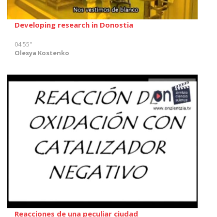
Developing research in Donostia
04'55''
Olesya Kostenko
Reacciones de una peculiar ciudad