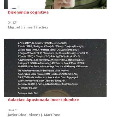
Disonancia cognitiva
04'12''
Miguel Llamas Sánchez
Galaxias: Apasionada Incertidumbre
04'47''
Javier Díez - Vicent J. Martínez