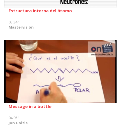
Estructura interna del átomo
03'34''
Mastervisión
Message in a bottle
04'05''
Jon Goitia