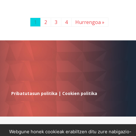
1
2
3
4
Hurrengoa »
Pribatutasun politika
|
Cookien politika
Webgune honek cookieak erabiltzen ditu zure nabigazio-