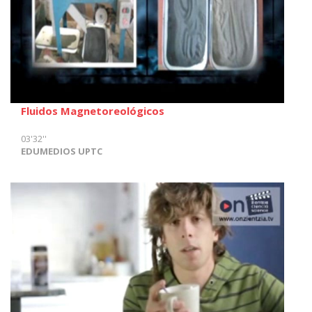
Fluidos Magnetoreológicos
03'32''
EDUMEDIOS UPTC