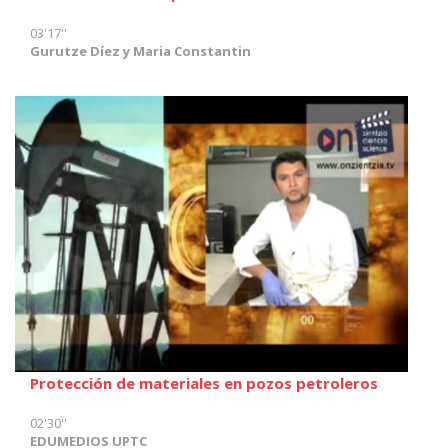
03'17''
Gurutze Díez y Maria Constantin
Protección de materiales en pozos petroleros
02'30''
EDUMEDIOS UPTC