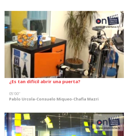
¿Es tan difícil abrir una puerta?
05'00''
Pablo Urcola-Consuelo Miqueo-Chafia Mazri