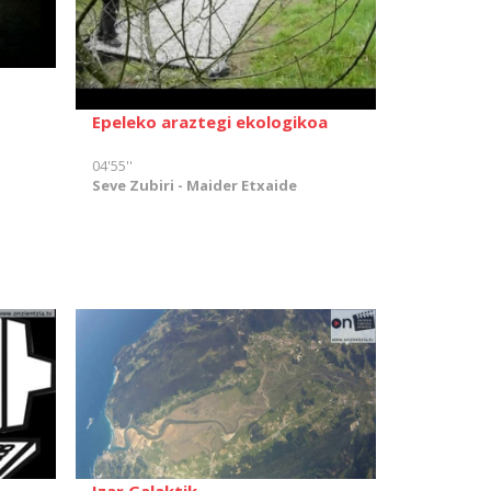
Epeleko araztegi ekologikoa
04'55''
Seve Zubiri - Maider Etxaide
Izar Galaktik