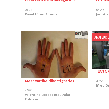
05'21''
04'29''
David López Alonso
Jacinto
AMATEUR 
JUVENA
Matematika dibertigarriak
4'45"
Iñigo O
4'56"
Valentina Lodosa eta Aralar
Erdozain