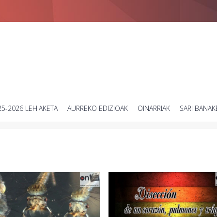
Zientziari buruzko bideo laburren lehiaketa
25-2026 LEHIAKETA
AURREKO EDIZIOAK
OINARRIAK
SARI BANAK