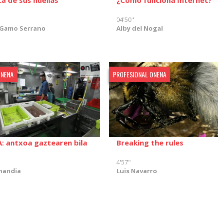
¿Cómo funciona Internet?
04'50''
 Gamo Serrano
Alby del Nogal
ONENA
PROFESIONAL ONENA
: antxoa gaztearen bila
Breaking the rules
4'57"
nandia
Luis Navarro