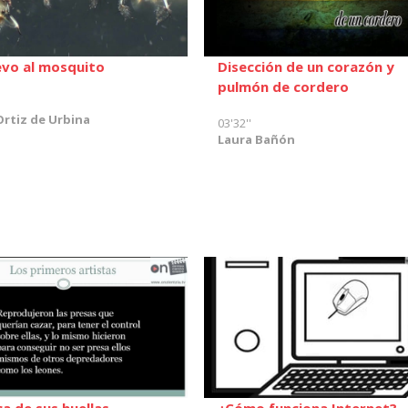
evo al mosquito
Disección de un corazón y
pulmón de cordero
Ortiz de Urbina
03'32''
Laura Bañón
a de sus huellas