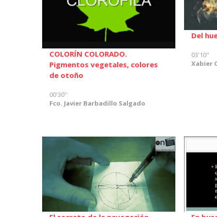
Del hu
COLORÍN COLORADO.
03'10''
Xabier 
Pigmentos vegetales, colores
de otoño
00'30''
Fco. Javier Barbadillo Salgado
El secreto de la navegación
En busc