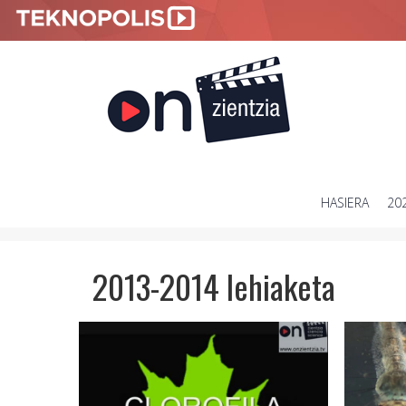
HASIERA
20
SKIP
TO
CONTENT
2013-2014 lehiaketa