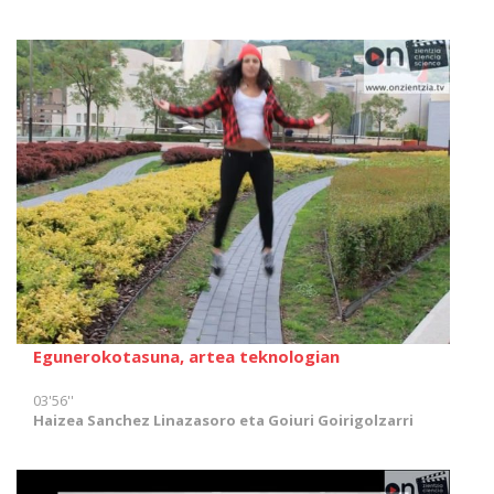
Egunerokotasuna, artea teknologian
03'56''
Haizea Sanchez Linazasoro eta Goiuri Goirigolzarri