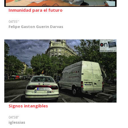
Inmunidad para el futuro
04'55''
Felipe Gaston Guerin Darvas
Signos intangibles
04'58''
iglessias