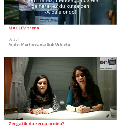
MAGLEV trena
03'30''
Ander Martinez eta Erik Urbieta
Zergatik da zerua urdina?