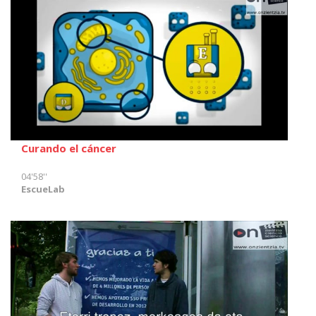
Curando el cáncer
04'58''
EscueLab