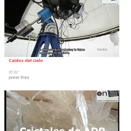
Caídos del cielo
05'02''
Javier Diez