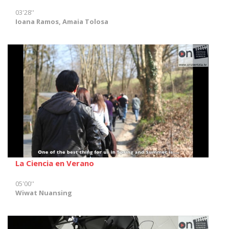
03'28''
Ioana Ramos, Amaia Tolosa
La Ciencia en Verano
05'00''
Wiwat Nuansing