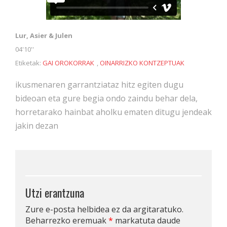
Lur, Asier & Julen
04'10''
Etiketak:
GAI OROKORRAK
,
OINARRIZKO KONTZEPTUAK
ikusmenaren garrantziataz hitz egiten dugu
bideoan eta gure begia ondo zaindu behar dela,
horretarako hainbat aholku ematen ditugu jendeak
jakin dezan
Utzi erantzuna
Zure e-posta helbidea ez da argitaratuko.
Beharrezko eremuak
*
markatuta daude