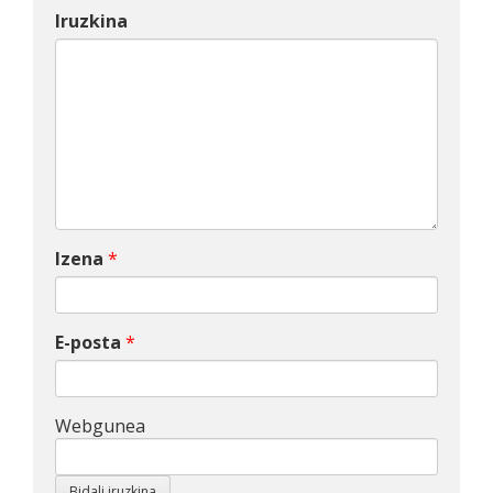
Iruzkina
Izena
*
E-posta
*
Webgunea