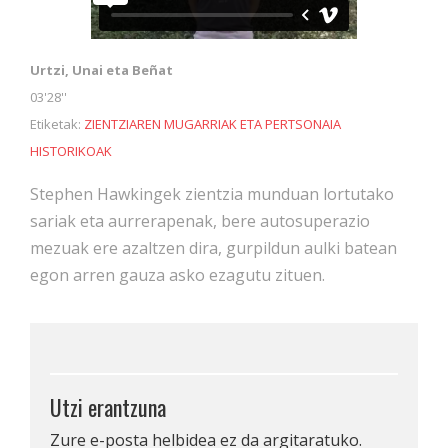
Urtzi, Unai eta Beñat
03'28''
Etiketak:
ZIENTZIAREN MUGARRIAK ETA PERTSONAIA
HISTORIKOAK
Stephen Hawkingek zientzia munduan lortutako
sariak eta aurrerapenak, bere autosuperazio
mezuak ere azaltzen dira, gurpildun aulki batean
egon arren gauza asko ezagutu zituen.
Utzi erantzuna
Zure e-posta helbidea ez da argitaratuko.