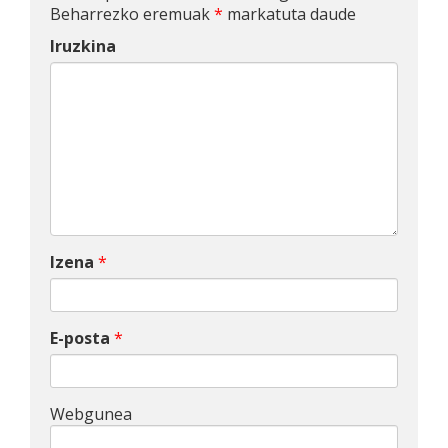
Beharrezko eremuak
*
markatuta daude
Iruzkina
Izena
*
E-posta
*
Webgunea