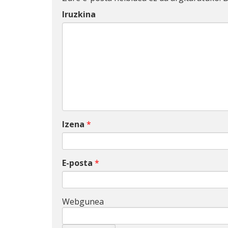
Iruzkina
Izena
*
E-posta
*
Webgunea