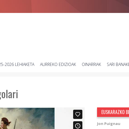
Zientziari buruzko bideo laburren lehiaketa
25-2026 LEHIAKETA
AURREKO EDIZIOAK
OINARRIAK
SARI BANAK
olari
EUSKARAZKO B
Jon Puignau