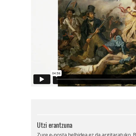
Utzi erantzuna
Zure e-posta helbidea ez da argitaratuko.
B