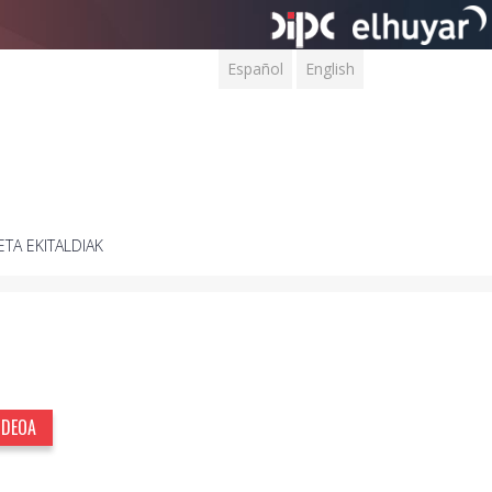
Español
English
ETA EKITALDIAK
IDEOA