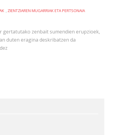
IAK
,
ZIENTZIAREN MUGARRIAK ETA PERTSONAIA
r gertatutako zenbait sumendien erupzioek,
an duten eragina deskribatzen da
dez