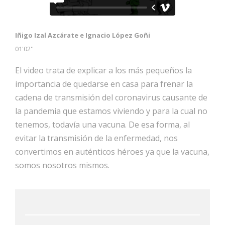
Iñigo Izal Azcárate e Ignacio López Goñi
01'02''
El video trata de explicar a los más pequeños la
importancia de quedarse en casa para frenar la
cadena de transmisión del coronavirus causante de
la pandemia que estamos viviendo y para la cual no
tenemos, todavía una vacuna. De esa forma, al
evitar la transmisión de la enfermedad, nos
convertimos en auténticos héroes ya que la vacuna,
somos nosotros mismos.