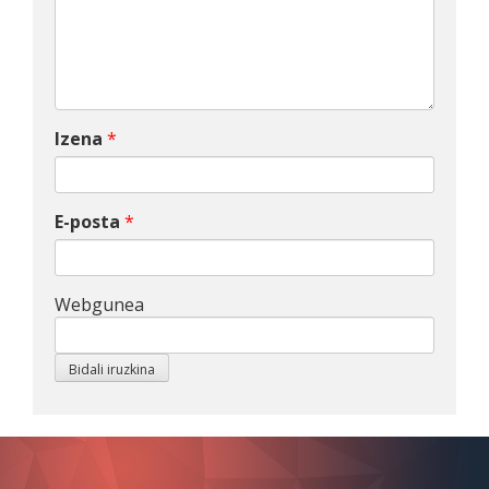
Izena
*
E-posta
*
Webgunea