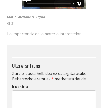
Mariel Alexandra Reyna
03'31''
La importancia de la materia interestelar
Utzi erantzuna
Zure e-posta helbidea ez da argitaratuko.
Beharrezko eremuak
*
markatuta daude
Iruzkina