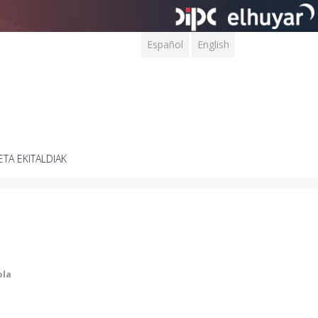
Español
English
ETA EKITALDIAK
ola