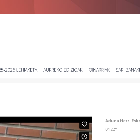
Zientziari buruzko bideo laburren lehiaketa
25-2026 LEHIAKETA
AURREKO EDIZIOAK
OINARRIAK
SARI BANAK
Aduna Herri Esk
04'22''