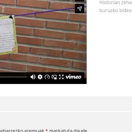
Historian zeh
buruzko bideol
eharrezko eremuak
*
markatuta daude