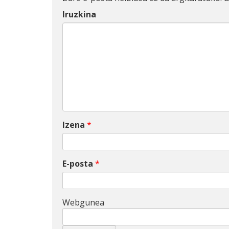
Iruzkina
Izena
*
E-posta
*
Webgunea