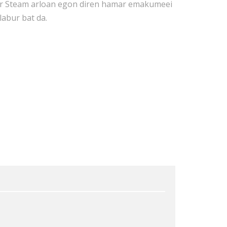
ar Steam arloan egon diren hamar emakumeei
abur bat da.