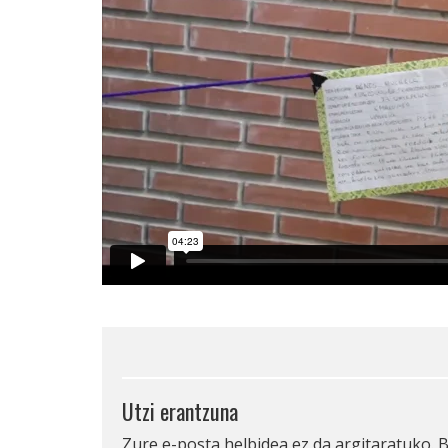
Utzi erantzuna
Zure e-posta helbidea ez da argitaratuko.
B