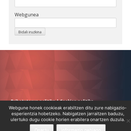
Webgunea
Pribatutasun politika
|
Cookien politika
Webgune honek cookieak erabiltzen ditu zure nabigazio-
esperientzia hobetzeko. Nabigatzen jarraitzen baduzu,
ulertuko dugu cookie horien erabilera onartzen duzula.
Onartu
informazio gehiago