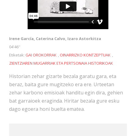
Irene García, Caterina Calvo, Izaro Astorkitza
04'46''
Etiketak:
GAI OROKORRAK
,
OINARRIZKO KONTZEPTUAK
,
ZIENTZIAREN MUGARRIAK ETA PERTSONAIA HISTORIKOAK
Historian zehar gizarte bezala garatu gara, eta
beraz, baita gure mugitzeko era ere. Urteetan
zehar karbono emisioak handitu egin dira, gehien
bat garraioek eraginda. Hiritar bezala gure esku
dago egoera honi buelta ematea.