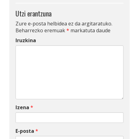
Utzi erantzuna
Zure e-posta helbidea ez da argitaratuko.
Beharrezko eremuak
*
markatuta daude
Iruzkina
Izena
*
E-posta
*