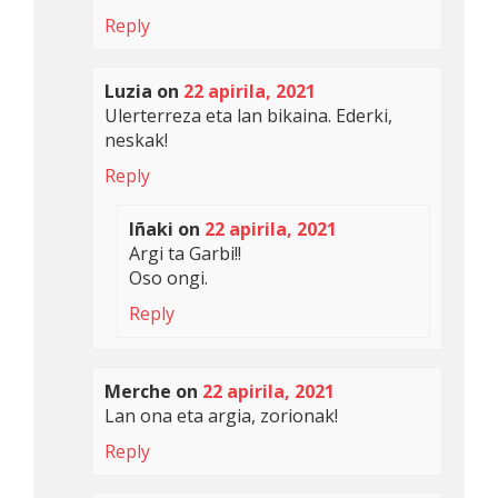
Reply
Luzia
on
22 apirila, 2021
Ulerterreza eta lan bikaina. Ederki,
neskak!
Reply
Iñaki
on
22 apirila, 2021
Argi ta Garbi!!
Oso ongi.
Reply
Merche
on
22 apirila, 2021
Lan ona eta argia, zorionak!
Reply