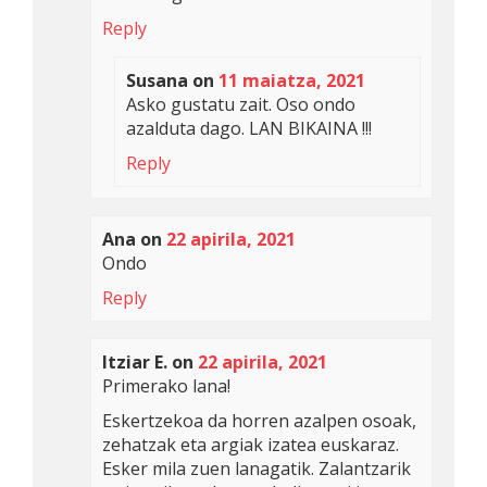
Reply
Susana
on
11 maiatza, 2021
Asko gustatu zait. Oso ondo
azalduta dago. LAN BIKAINA !!!
Reply
Ana
on
22 apirila, 2021
Ondo
Reply
Itziar E.
on
22 apirila, 2021
Primerako lana!
Eskertzekoa da horren azalpen osoak,
zehatzak eta argiak izatea euskaraz.
Esker mila zuen lanagatik. Zalantzarik