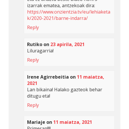
izarrak ematea, antzekoak dira:
https://www.onzientzia.tv/eu/lehiaketa
k/2020-2021/barne-indarra/
Reply
Rutiko
on
23 apirila, 2021
Liluragarria!
Reply
Irene Agirrebeitia
on
11 maiatza,
2021
Lan bikaina! Halako gazteok behar
ditugu eta!
Reply
Mariaje
on
11 maiatza, 2021
Primeran!!!!