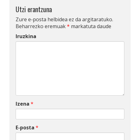
Utzi erantzuna
Zure e-posta helbidea ez da argitaratuko.
Beharrezko eremuak
*
markatuta daude
Iruzkina
Izena
*
E-posta
*