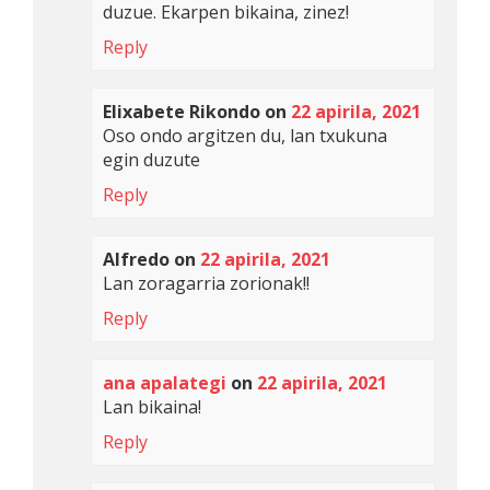
duzue. Ekarpen bikaina, zinez!
Reply
Elixabete Rikondo
on
22 apirila, 2021
Oso ondo argitzen du, lan txukuna
egin duzute
Reply
Alfredo
on
22 apirila, 2021
Lan zoragarria zorionak!!
Reply
ana apalategi
on
22 apirila, 2021
Lan bikaina!
Reply