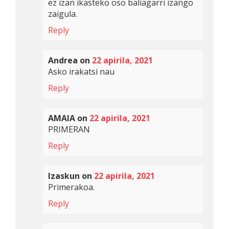
ez izan ikasteko oso baliagarri izango
zaigula.
Reply
Andrea
on
22 apirila, 2021
Asko irakatsi nau
Reply
AMAIA
on
22 apirila, 2021
PRIMERAN
Reply
Izaskun
on
22 apirila, 2021
Primerakoa.
Reply