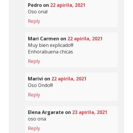
Pedro
on
22 apirila, 2021
Oso ona!
Reply
Mari Carmen
on
22 apirila, 2021
Muy bien explicado!!!
Enhorabuena chicas
Reply
Marivi
on
22 apirila, 2021
Oso Ondo!!!
Reply
Elena Argarate
on
23 apirila, 2021
oso ona
Reply