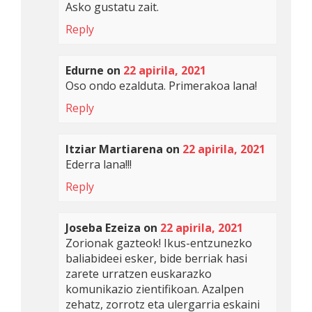
Asko gustatu zait.
Reply
Edurne
on
22 apirila, 2021
Oso ondo ezalduta. Primerakoa lana!
Reply
Itziar Martiarena
on
22 apirila, 2021
Ederra lana!!!
Reply
Joseba Ezeiza
on
22 apirila, 2021
Zorionak gazteok! Ikus-entzunezko
baliabideei esker, bide berriak hasi
zarete urratzen euskarazko
komunikazio zientifikoan. Azalpen
zehatz, zorrotz eta ulergarria eskaini