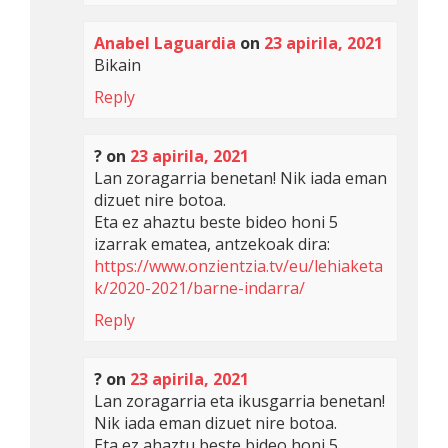
Anabel Laguardia
on
23 apirila, 2021
Bikain
Reply
?
on
23 apirila, 2021
Lan zoragarria benetan! Nik iada eman
dizuet nire botoa.
Eta ez ahaztu beste bideo honi 5
izarrak ematea, antzekoak dira:
https://www.onzientzia.tv/eu/lehiaketa
k/2020-2021/barne-indarra/
Reply
?
on
23 apirila, 2021
Lan zoragarria eta ikusgarria benetan!
Nik iada eman dizuet nire botoa.
Eta ez ahaztu beste bideo honi 5