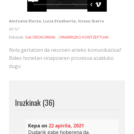
Aintzane Elorza, Lucia Etxeberria, Itxaso Ibarra
03'12''
Etiketak:
GAI OROKORRAK
,
OINARRIZKO KONTZEPTUAK
Nola gertatzen da neuroen arteko komunikazioa?
Bideo honetan sinapsiaren prozesua azalduko
dugu
Iruzkinak (36)
Kepa
on
22 apirila, 2021
Dudarik gabe hoberena da.