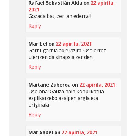
Rafael Sebastián Alda
on
22 apirila,
2021
Gozada bat, zer lan ederra!!!
Reply
Maribel
on
22 apirila, 2021
Garbi-garbia adierazita. Oso errez
ulertzen da sinapsia zer den.
Reply
Maitane Zuberoa
on
22 apirila, 2021
Oso ona! Gauza hain konplikatua
esplikatzeko azalpen argia eta
originala.
Reply
Marixabel
on
22 apirila, 2021