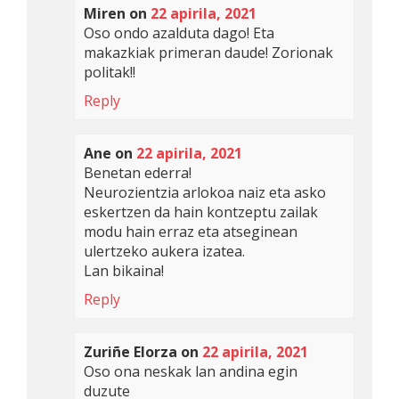
Miren
on
22 apirila, 2021
Oso ondo azalduta dago! Eta
makazkiak primeran daude! Zorionak
politak!!
Reply
Ane
on
22 apirila, 2021
Benetan ederra!
Neurozientzia arlokoa naiz eta asko
eskertzen da hain kontzeptu zailak
modu hain erraz eta atseginean
ulertzeko aukera izatea.
Lan bikaina!
Reply
Zuriñe Elorza
on
22 apirila, 2021
Oso ona neskak lan andina egin
duzute