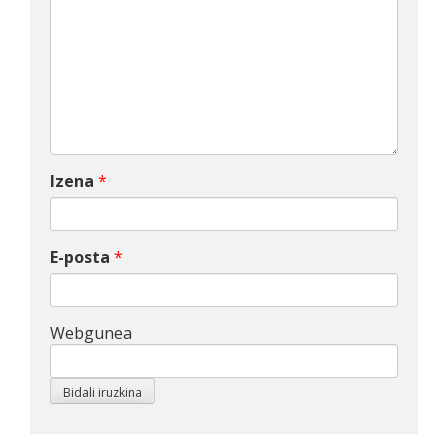
Izena
*
E-posta
*
Webgunea