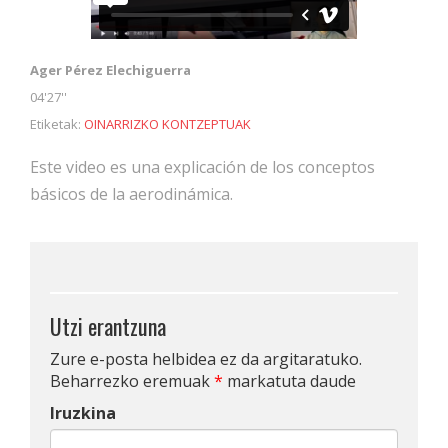
Ager Pérez Elechiguerra
04'27''
Etiketak:
OINARRIZKO KONTZEPTUAK
Este video es una explicación de los conceptos
básicos de la aerodinámica.
Utzi erantzuna
Zure e-posta helbidea ez da argitaratuko.
Beharrezko eremuak
*
markatuta daude
Iruzkina