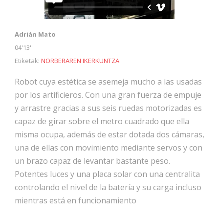
Adrián Mato
04'13''
Etiketak:
NORBERAREN IKERKUNTZA
Robot cuya estética se asemeja mucho a las usadas
por los artificieros. Con una gran fuerza de empuje
y arrastre gracias a sus seis ruedas motorizadas es
capaz de girar sobre el metro cuadrado que ella
misma ocupa, además de estar dotada dos cámaras,
una de ellas con movimiento mediante servos y con
un brazo capaz de levantar bastante peso.
Potentes luces y una placa solar con una centralita
controlando el nivel de la batería y su carga incluso
mientras está en funcionamiento