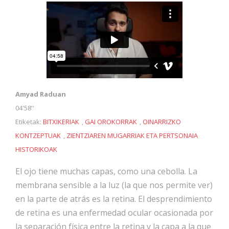
Amyad Raduan
04'58''
Etiketak:
BITXIKERIAK
,
GAI OROKORRAK
,
OINARRIZKO
KONTZEPTUAK
,
ZIENTZIAREN MUGARRIAK ETA PERTSONAIA
HISTORIKOAK
El ojo tiene muchas capas, como una cebolla. La
membrana sensible a la luz (la que nos permite ver)
en la parte de atrás es la retina. El desprendimiento
de retina es una enfermedad ocular ocasionada por
la separación física entre la retina y la capa a la que