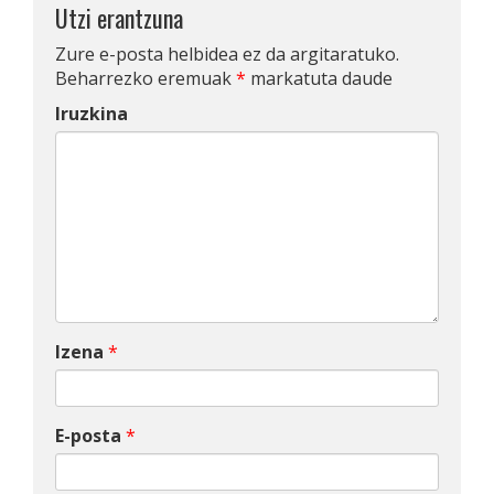
Utzi erantzuna
Zure e-posta helbidea ez da argitaratuko.
Beharrezko eremuak
*
markatuta daude
Iruzkina
Izena
*
E-posta
*