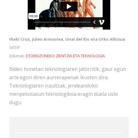
Iñaki Cruz, Julen Armaolea, Unai del Rio eta Urko Albisua
04'59''
Etiketak:
ETORKIZUNEKO ZIENTZIA ETA TEKNOLOGIA
Bideo honetan teknologiaren jatorritik, gaur egun
arte egon diren aurrerapenak ikusten dira.
Teknologiaren iraultzak, jendearekiko
menpekotasun teknologikoa eragin duela uste
dugu.