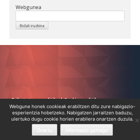
Webgunea
Pribatutasun politika
|
Cookien politika
Webgune honek cookieak erabiltzen ditu zure nabigazio-
esperientzia hobetzeko. Nabigatzen jarraitzen baduzu,
ulertuko dugu cookie horien erabilera onartzen duzula.
Onartu
informazio gehiago