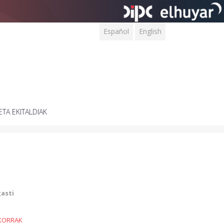
Español
English
ETA EKITALDIAK
gasti
KORRAK