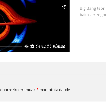
Big Bang teori
baita zer zego
eharrezko eremuak
*
markatuta daude