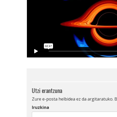
Utzi erantzuna
Zure e-posta helbidea ez da argitaratuko.
B
Iruzkina