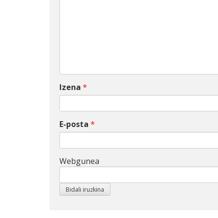
Izena
*
E-posta
*
Webgunea