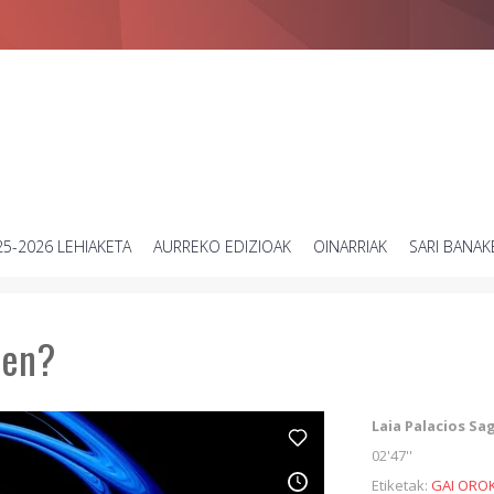
Zientziari buruzko bideo laburren lehiaketa
25-2026 LEHIAKETA
AURREKO EDIZIOAK
OINARRIAK
SARI BANAK
hen?
Laia Palacios Sa
02'47''
Etiketak:
GAI ORO