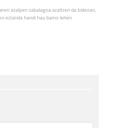
aren azalpen zabalagoa azaltzen da bideoan,
en eztanda handi hau baino lehen.