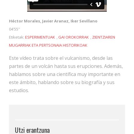
Héctor Morales, Javier Aranaz, Iker Sevillano
04'55''
Etiketak:
ESPERIMENTUAK
,
GAI OROKORRAK
,
ZIENTZIAREN
MUGARRIAK ETA PERTSONAIA HISTORIKOAK
Este vídeo trata sobre el vulcanismo, desde las
partes de un volcán hasta sus erupciones. Además,
hablamos sobre una científica muy importante en
este ámbito, hablando sobre su biografía y sus
estudios.
Utzi erantzuna