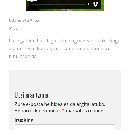
Udane eta Aroa
01'53''
Lore garden bat dago, ziku dagoenean opako dago
eta urarekin kontaktuan dagoenean, gardena
bihurtzen da.
Utzi erantzuna
Zure e-posta helbidea ez da argitaratuko.
Beharrezko eremuak
*
markatuta daude
Iruzkina