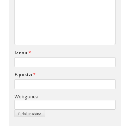
Izena
*
E-posta
*
Webgunea