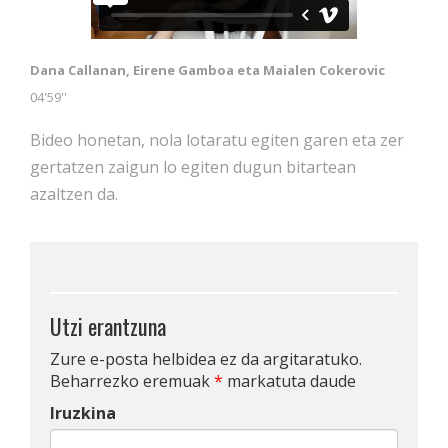
Dana Callanan, Eirene Gamboa eta Maialen Cokerovic
04'59''
Bideo honetan, nola lotaratu egiten garen eta zer
gertatzen zaigun lo egiten dugun bitartean
azaltzen da.
Utzi erantzuna
Zure e-posta helbidea ez da argitaratuko.
Beharrezko eremuak
*
markatuta daude
Iruzkina