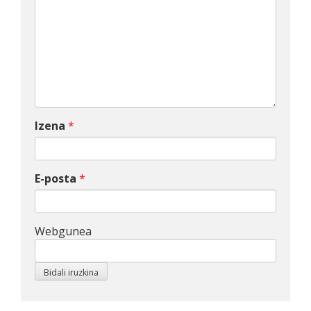
Izena
*
E-posta
*
Webgunea