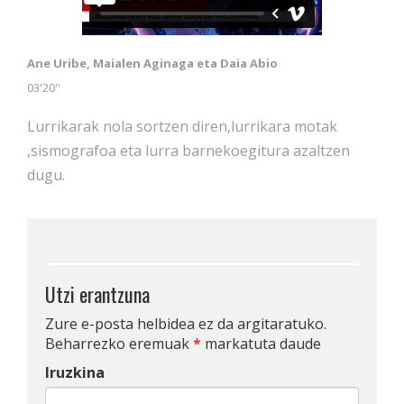
Ane Uribe, Maialen Aginaga eta Daia Abio
03'20''
Lurrikarak nola sortzen diren,lurrikara motak
,sismografoa eta lurra barnekoegitura azaltzen
dugu.
Utzi erantzuna
Zure e-posta helbidea ez da argitaratuko.
Beharrezko eremuak
*
markatuta daude
Iruzkina