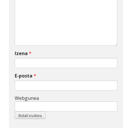
Izena
*
E-posta
*
Webgunea