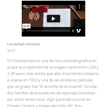
Luis Amigó Curiosity
04'26''
El Cinemascope es una técnica cinematográfica en
la que la proporción de la imagen varía entre 2,66 y
2,39 veces más ancha que alta. Esta técnica empezó
a usarse en 1953 y una de las primeras películas
que se grabó fue “El arrecife de la muerte”. En ella,
dos familias de buscadores de esponjas luchaban
por estos seres vivos. Algo parecido ocurrió en
Estados Unidos a finales del siglo XIX. Dos