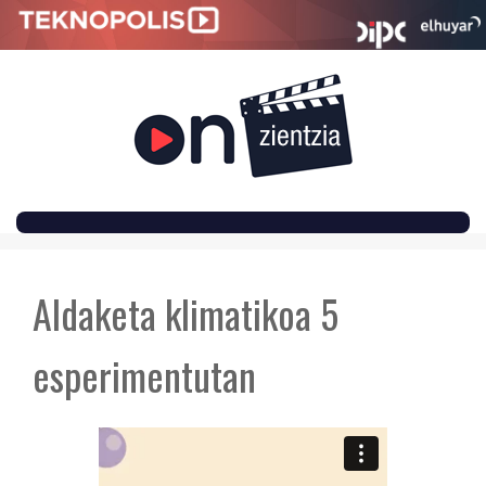
SKIP
TO
Aldaketa klimatikoa 5
CONTENT
esperimentutan