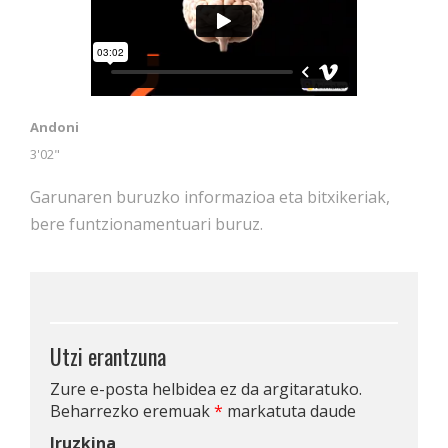
Andoni
3'02"
Garunaren buruzko informazioa eta bitxikeriak,
bere funtzionamentuari buruz.
Utzi erantzuna
Zure e-posta helbidea ez da argitaratuko.
Beharrezko eremuak
*
markatuta daude
Iruzkina