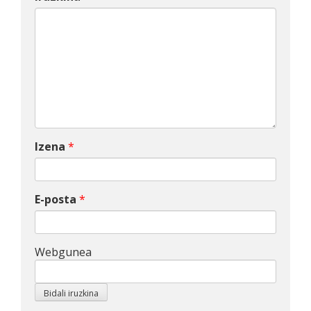
Izena
*
E-posta
*
Webgunea