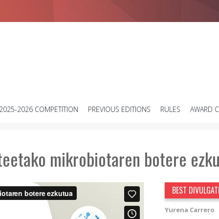
Short science video contest
2025-2026 COMPETITION
PREVIOUS EDITIONS
RULES
AWARD 
teetako mikrobiotaren botere ezk
BEST DIVULGAT
Yurena Carrero