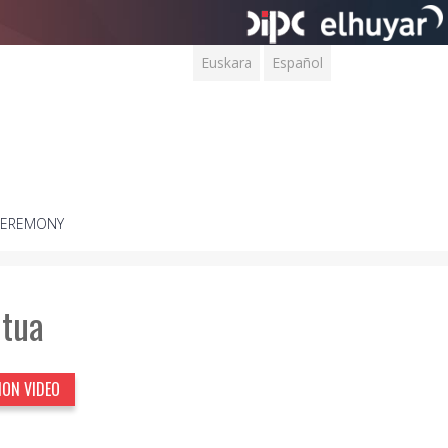
Euskara
Español
CEREMONY
utua
ION VIDEO