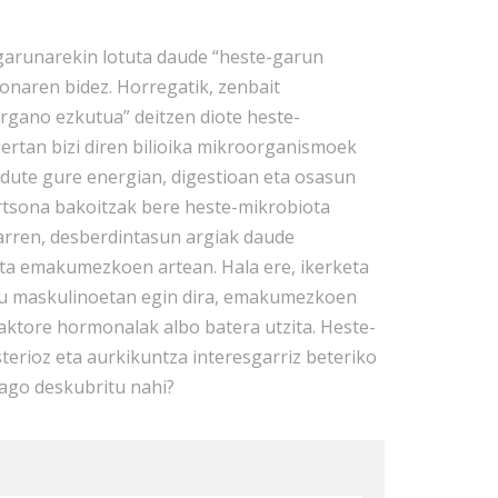
garunarekin lotuta daude “heste-garun
zonaren bidez. Horregatik, zenbait
“organo ezkutua” deitzen diote heste-
Bertan bizi diren bilioika mikroorganismoek
dute gure energian, digestioan eta osasun
rtsona bakoitzak bere heste-mikrobiota
arren, desberdintasun argiak daude
ta emakumezkoen artean. Hala ere, ikerketa
u maskulinoetan egin dira, emakumezkoen
aktore hormonalak albo batera utzita. Heste-
terioz eta aurkikuntza interesgarriz beteriko
ago deskubritu nahi?