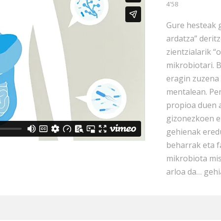
4'58
Gure hesteak 
ardatza” derit
zientzialarik 
mikrobiotari. 
eragin zuzena 
mentalean. Pe
propioa duen 
gizonezkoen e
gehienak ered
beharrak eta f
mikrobiota mis
arloa da… gehi