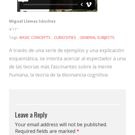
Miguel Llamas Sánchez
4'11"
Tags:
BASIC CONCEPTS
,
CURIOSITIES
,
GENERAL SUBJECTS
A través de una serie de ejemplos y una explicación
esquemática, se intenta acercar al espectador a una
de las teorías más fascinantes sobre la mente
humana, la teoría de la disonancia cognitiva.
Leave a Reply
Your email address will not be published.
Required fields are marked
*