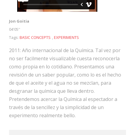
Jon Goitia
04'05''
Tags:
BASIC CONCEPTS
,
EXPERIMENTS
2011: Año internacional de la Química. Tal vez por
no ser facilmente visualizable cuesta reconocerla
como propia en lo cotidiano. Presentamos una
revisión de un saber popular, como lo es el hecho
de que el aceite y el agua no se mezclan, para
desgranar la química que lleva dentro.
Pretendemos acercar la Química al espectador a
través de la sencillez y la simplicidad de un
experimento realmente bello.