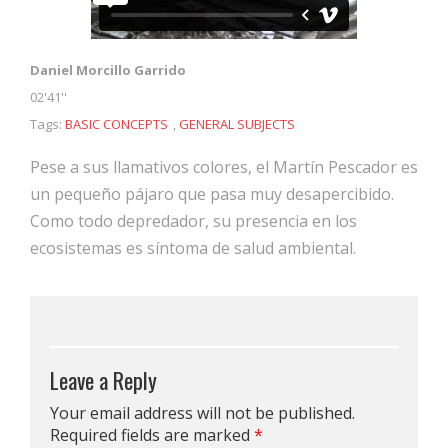
Daniel Morcillo Garrido
02'41''
Tags:
BASIC CONCEPTS
,
GENERAL SUBJECTS
Pese a sus llamativos colores, el Martín Pescador es
un pequeño pájaro que pasa muy desapercibido.
Como todo depredador, su presencia en los
ecosistemas es síntoma de salud ambiental.
Leave a Reply
Your email address will not be published.
Required fields are marked
*