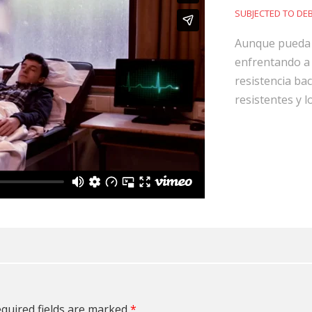
SUBJECTED TO DE
Aunque pueda p
enfrentando a 
resistencia ba
resistentes y l
quired fields are marked
*