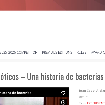
Short science video contest
2025-2026 COMPETITION
PREVIOUS EDITIONS
RULES
AWARD 
ióticos – Una historia de bacterias
Juan Cabo, Aleja
04'59''
Tags:
EXPERIMENT