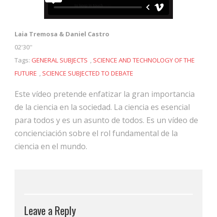
Laia Tremosa & Daniel Castro
02'30''
Tags:
GENERAL SUBJECTS
,
SCIENCE AND TECHNOLOGY OF THE
FUTURE
,
SCIENCE SUBJECTED TO DEBATE
Este vídeo pretende enfatizar la gran importancia
de la ciencia en la sociedad. La ciencia es esencial
para todos y es un asunto de todos. Es un vídeo de
concienciación sobre el rol fundamental de la
ciencia en el mundo.
Leave a Reply