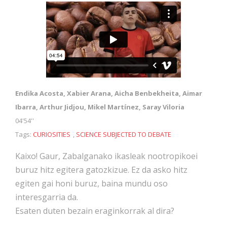
Endika Acosta, Xabier Arana, Aicha Benbekheita, Aimar
Ibarra, Arthur Jidjou, Mikel Martínez, Saray Viloria
04'54''
Tags:
CURIOSITIES
,
SCIENCE SUBJECTED TO DEBATE
Kaixo! Gaur, Zabalganako ikasleak nootropikoei
buruz hitz egitera gatozkizue. Ez da asko hitz
egiten gai honi buruz, baina mundu oso
interesgarria da.
Esaten duten bezain eraginkorrak al dira?