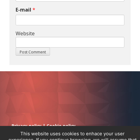
E-mail
*
Website
Privacy policy
|
Cookie policy
This website uses cookies to enhace your user
experience. If you continue browsing, we will assume that