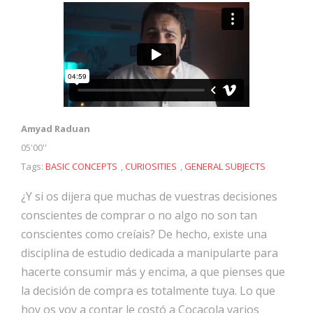
Amyad Raduan
05'00''
Tags:
BASIC CONCEPTS
,
CURIOSITIES
,
GENERAL SUBJECTS
¿Y si os dijera que muchas de vuestras decisiones
conscientes de comprar o no algo no son tan
conscientes como creíais? De hecho, existe una
disciplina de estudio dedicada a manipularte para
hacerte consumir más y encima, a que pienses que
la decisión de compra es totalmente tuya. Lo que
hoy os voy a contar le costó a Cocacola varios