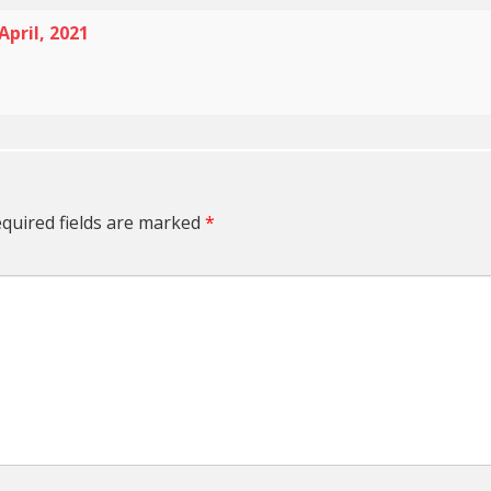
April, 2021
quired fields are marked
*