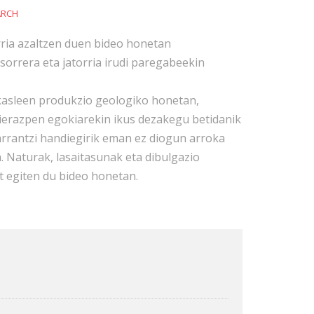
ARCH
ria azaltzen duen bideo honetan
sorrera eta jatorria irudi paregabeekin
kasleen produkzio geologiko honetan,
ierazpen egokiarekin ikus dezakegu betidanik
rrantzi handiegirik eman ez diogun arroka
a. Naturak, lasaitasunak eta dibulgazio
at egiten du bideo honetan.