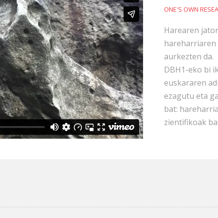
ONE'S OWN RESE
Harearen jator
hareharriaren 
aurkezten da.
DBH1-eko bi i
euskararen ad
ezagutu eta ga
bat: hareharri
zientifikoak b