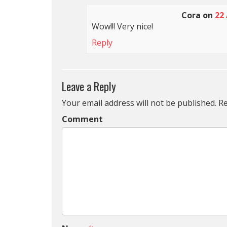
Cora
on
22 
Wow!!! Very nice!
Reply
Leave a Reply
Your email address will not be published.
Re
Comment