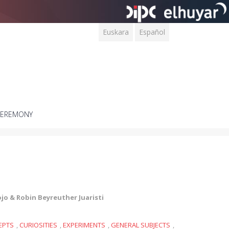
Euskara
Español
CEREMONY
ojo & Robin Beyreuther Juaristi
EPTS
,
CURIOSITIES
,
EXPERIMENTS
,
GENERAL SUBJECTS
,