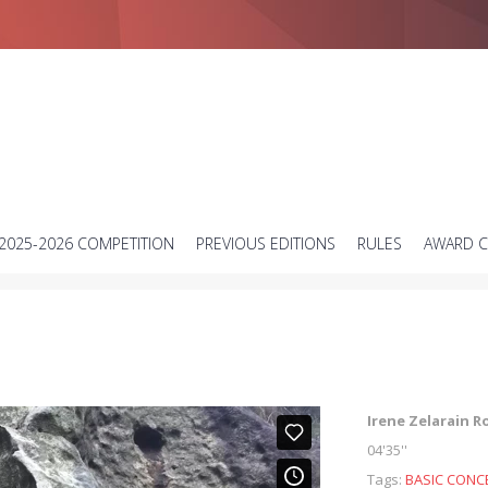
Short science video contest
2025-2026 COMPETITION
PREVIOUS EDITIONS
RULES
AWARD 
Irene Zelarain R
04'35''
Tags:
BASIC CONC