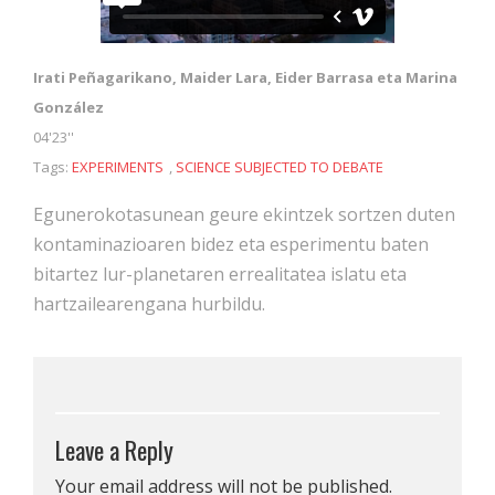
Irati Peñagarikano, Maider Lara, Eider Barrasa eta Marina
González
04'23''
Tags:
EXPERIMENTS
,
SCIENCE SUBJECTED TO DEBATE
Egunerokotasunean geure ekintzek sortzen duten
kontaminazioaren bidez eta esperimentu baten
bitartez lur-planetaren errealitatea islatu eta
hartzailearengana hurbildu.
Leave a Reply
Your email address will not be published.