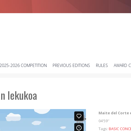
Short science video contest
2025-2026 COMPETITION
PREVIOUS EDITIONS
RULES
AWARD 
an lekukoa
Maite del Corte 
04'59''
Tags:
BASIC CONC