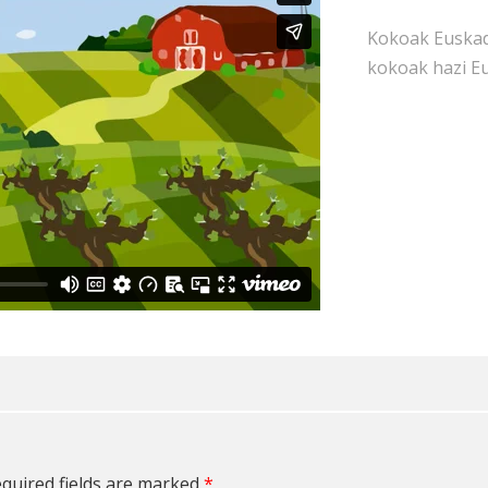
Kokoak Euskadi
kokoak hazi E
quired fields are marked
*