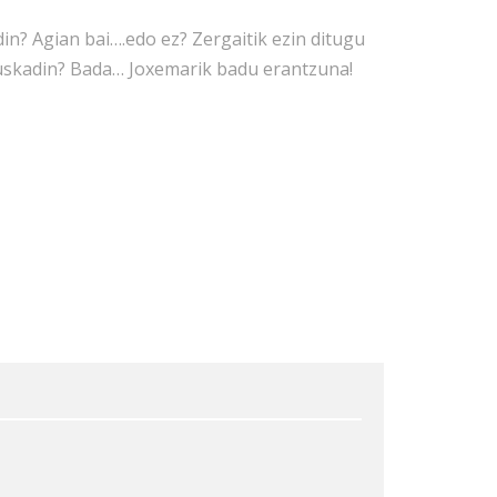
n? Agian bai….edo ez? Zergaitik ezin ditugu
uskadin? Bada… Joxemarik badu erantzuna!