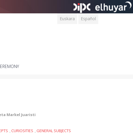
Euskara
Español
CEREMONY
eta Markel Juaristi
EPTS
,
CURIOSITIES
,
GENERAL SUBJECTS