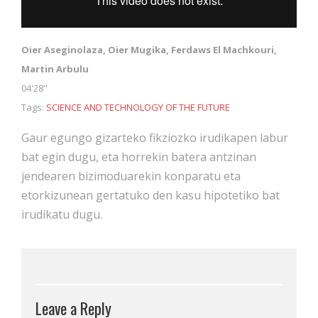
Oier Aseginolaza, Oier Mugika, Ferdaws El Machkouri,
Martin Arbulu
04'28''
Tags:
SCIENCE AND TECHNOLOGY OF THE FUTURE
Gaur egungo gizarteko fikziozko irudikapen labur
bat egin dugu, eta horrekin batera antzinan
jendearen bizimoduarekin konparatu eta
etorkizunean gertatuko den kasu hipotetiko bat
irudikatu dugu.
Leave a Reply