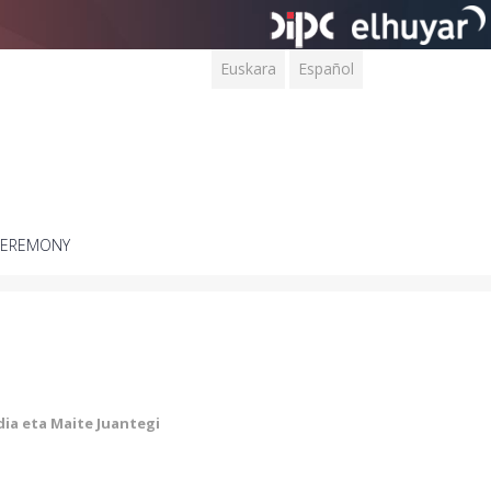
Euskara
Español
CEREMONY
dia eta Maite Juantegi