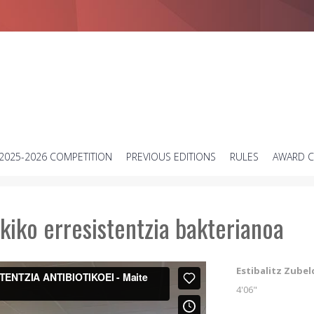
Short science video contest
2025-2026 COMPETITION
PREVIOUS EDITIONS
RULES
AWARD 
kiko erresistentzia bakterianoa
Estibalitz Zubel
4'06"