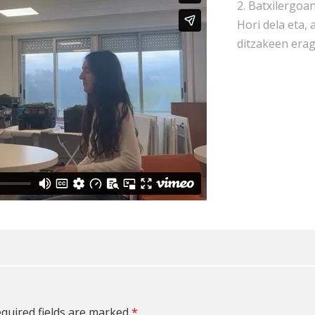
2. Batxilergoa
Hori dela eta,
ditzakeen erag
quired fields are marked
*