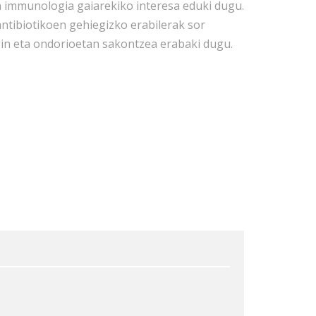
n immunologia gaiarekiko interesa eduki dugu.
 antibiotikoen gehiegizko erabilerak sor
in eta ondorioetan sakontzea erabaki dugu.