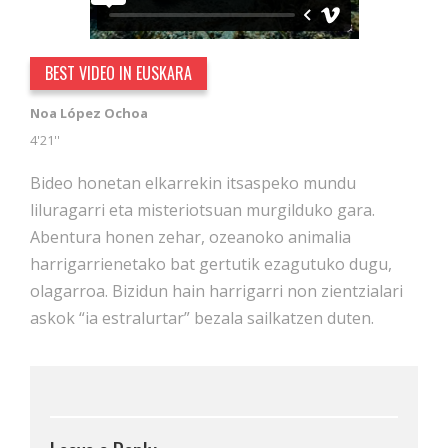
BEST VIDEO IN EUSKARA
Noa López Ochoa
4'21''
Bideo honetan elkarrekin itsaspeko mundu
liluragarri eta misteriotsuan murgilduko gara.
Abentura honen zehar, ozeanoko animalia
harrigarrienetako bat gertutik ezagutuko dugu,
olagarroa. Bizidun hain harrigarri non zientzialari
askok “ia estralurtar” bezala sailkatzen duten.