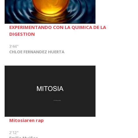
EXPERIMENTANDO CON LA QUIMICA DE LA
DIGESTION
3'44"
CHLOE FERNANDEZ HUERTA
Mitosiaren rap
2'12"