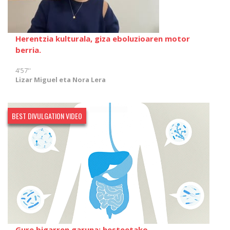
Herentzia kulturala, giza eboluzioaren motor
berria.
4'57''
Lizar Miguel eta Nora Lera
BEST DIVULGATION VIDEO
Gure bigarren garuna: hesteetako