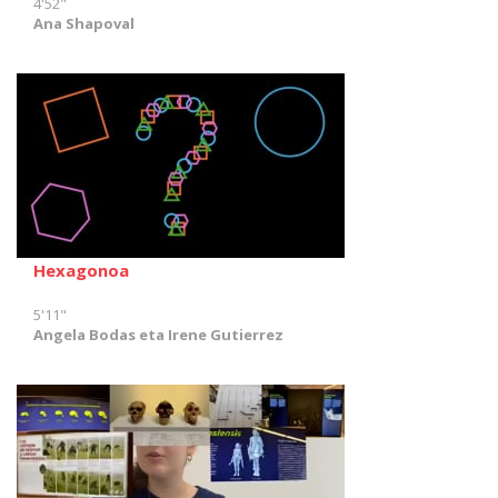
4'52"
Ana Shapoval
Hexagonoa
5'11"
Angela Bodas eta Irene Gutierrez