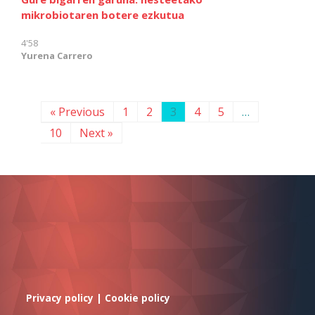
mikrobiotaren botere ezkutua
4'58
Yurena Carrero
« Previous
1
2
3
4
5
…
10
Next »
Privacy policy
|
Cookie policy