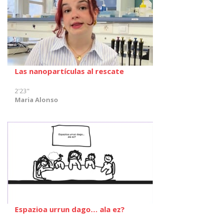
Las nanopartículas al rescate
2'23"
Maria Alonso
Espazioa urrun dago… ala ez?