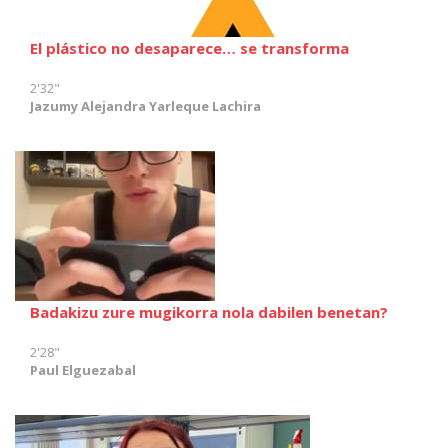
El plástico no desaparece… se transforma
2'32"
Jazumy Alejandra Yarleque Lachira
Badakizu zure mugikorra nola dabilen benetan?
2'28"
Paul Elguezabal