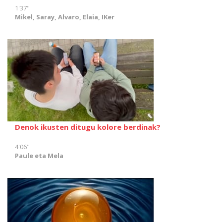
1'37"
Mikel, Saray, Alvaro, Elaia, IKer
Denok ikusten ditugu kolore berdinak?
4'06"
Paule eta Mela