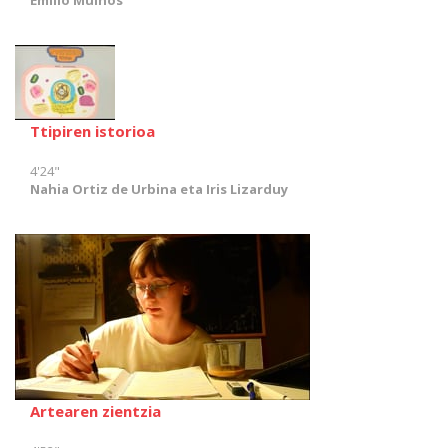
Emilio Muiños
Ttipiren istorioa
4'24"
Nahia Ortiz de Urbina eta Iris Lizarduy
Artearen zientzia