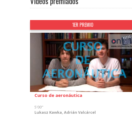
Vídeos premiados
1ER PREMIO
Curso de aeronáutica
5'00"
Lukasz Kawka, Adrián Valcárcel