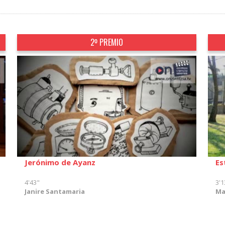
2º PREMIO
Jerónimo de Ayanz
Es
4'43"
3'1
Janire Santamaria
Ma