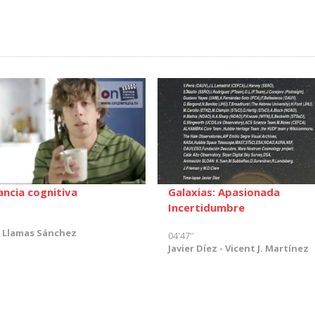
ancia cognitiva
Galaxias: Apasionada
Incertidumbre
 Llamas Sánchez
04'47''
Javier Díez - Vicent J. Martínez