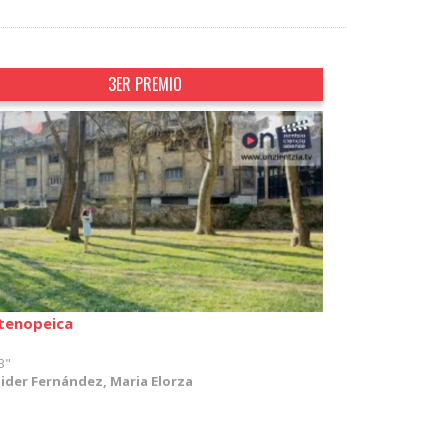
3ER PREMIO
tenopeica
3"
ider Fernández, Maria Elorza