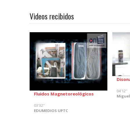
Videos recibidos
Dison
04'12''
Fluidos Magnetoreológicos
Miguel
03'32''
EDUMEDIOS UPTC