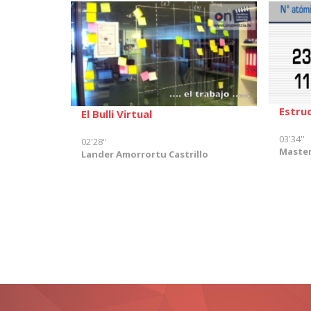
Estru
El Bulli Virtual
03'34''
02'28''
Master
Lander Amorrortu Castrillo