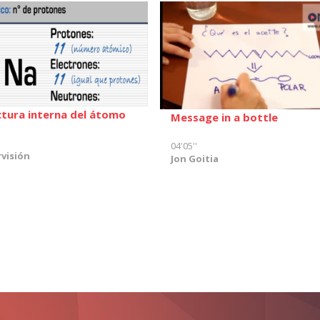
ctura interna del átomo
Message in a bottle
04'05''
visión
Jon Goitia