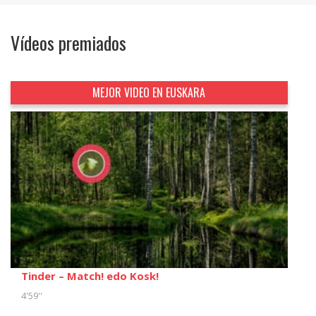
Vídeos premiados
MEJOR VIDEO EN EUSKARA
Tinder – Match! edo Kosk!
4'59''