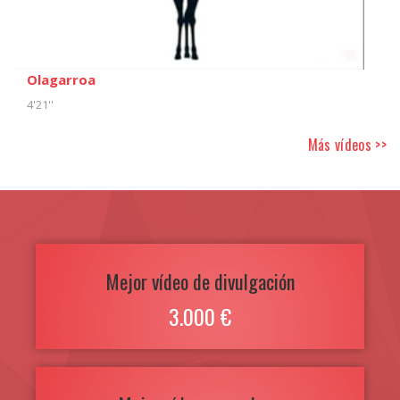
Olagarroa
4'21''
Más vídeos >>
Mejor vídeo de divulgación
3.000 €