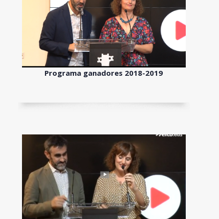
Programa ganadores 2018-2019