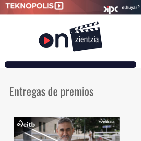
SKIP
TO
Entregas de premios
CONTENT