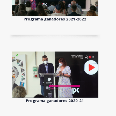
Programa ganadores 2021-2022
Programa ganadores 2020-21