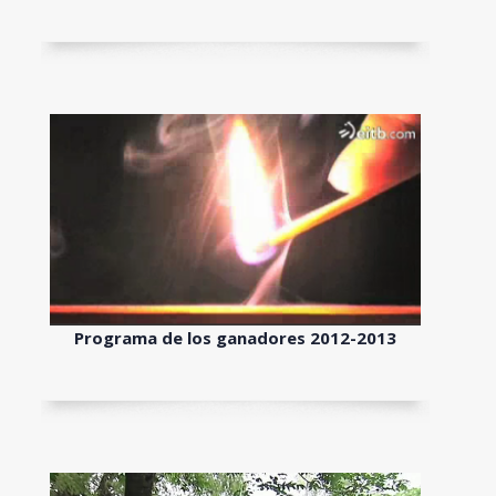
Programa de los ganadores 2012-2013