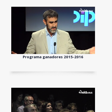
Programa ganadores 2015-2016