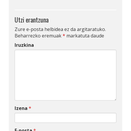
Utzi erantzuna
Zure e-posta helbidea ez da argitaratuko.
Beharrezko eremuak
*
markatuta daude
Iruzkina
Izena
*
E-posta
*