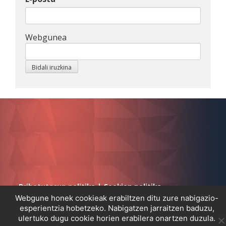
Webgunea
Pribatutasun politika
|
Cookien politika
Webgune honek cookieak erabiltzen ditu zure nabigazio-
esperientzia hobetzeko. Nabigatzen jarraitzen baduzu,
ulertuko dugu cookie horien erabilera onartzen duzula.