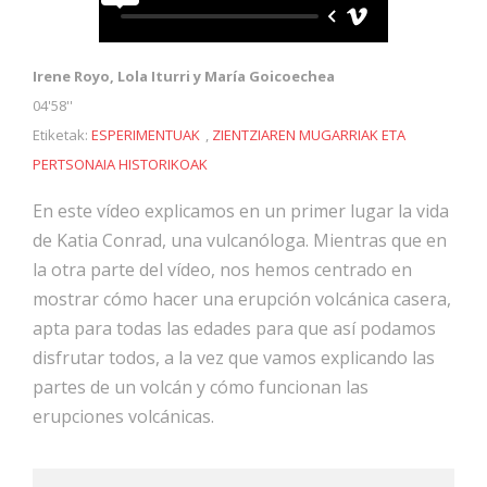
Irene Royo, Lola Iturri y María Goicoechea
04'58''
Etiketak:
ESPERIMENTUAK
,
ZIENTZIAREN MUGARRIAK ETA
PERTSONAIA HISTORIKOAK
En este vídeo explicamos en un primer lugar la vida
de Katia Conrad, una vulcanóloga. Mientras que en
la otra parte del vídeo, nos hemos centrado en
mostrar cómo hacer una erupción volcánica casera,
apta para todas las edades para que así podamos
disfrutar todos, a la vez que vamos explicando las
partes de un volcán y cómo funcionan las
erupciones volcánicas.