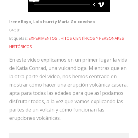
Irene Royo, Lola Iturri y María Goicoechea
04'58''
Etiquetas:
EXPERIMENTOS
,
HITOS CIENTÍFICOS Y PERSONAKES
HISTÓRICOS
En este vídeo explicamos en un primer lugar la vida
de Katia Conrad, una vulcanóloga. Mientras que en
la otra parte del vídeo, nos hemos centrado en
mostrar cómo hacer una erupción volcánica casera,
apta para todas las edades para que así podamos
disfrutar todos, a la vez que vamos explicando las
partes de un volcán y cómo funcionan las
erupciones volcánicas.